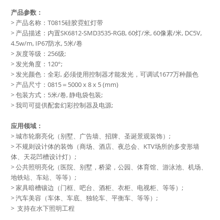
产品参数：
> 产品名称：T0815硅胶霓虹灯带
> 产品描述：内置SK6812-SMD3535-RGB, 60灯/米, 60像素/米, DC5V,
4.5w/m, IP67防水, 5米/卷
> 灰度等级：256级;
> 发光角度：120°;
> 发光颜色：全彩, 必须使用控制器才能发光，可调试1677万种颜色
> 产品尺寸：0815＝5000 x 8 x 5 (mm)
> 包装方式：5米/卷, 静电袋包装;
> 我司可提供配套幻彩控制器及电源;
应用领域：
> 城市轮廓亮化（别墅、广告墙、招牌、圣诞景观装饰）;
> 不规则设计体的装饰（商场、酒店、夜总会、KTV场所的多变形墙
体、天花凹槽设计灯）;
> 公共照明亮化（医院、别墅，桥梁，公园、体育馆、游泳池、机场、
地铁站、车站、等等）;
> 家具暗槽镶边（门框、吧台、酒柜、衣柜、电视柜、等等）;
> 汽车美容（车体、车底、独轮车、平衡车、等等）;
> 支持在水下照明工程