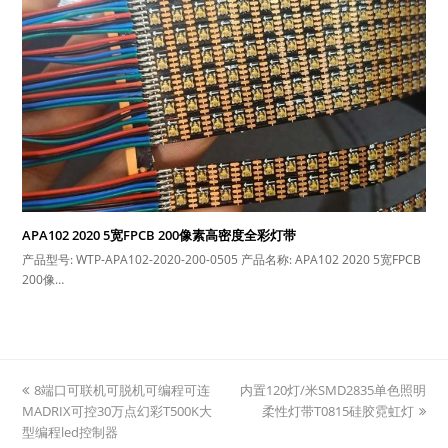
APA102 2020 5宽FPCB 200像素高密度全彩灯带
产品型号: WTP-APA102-2020-200-0505 产品名称: APA102 2020 5宽FPCB
200像…
previous
next
8端口可联机可脱机可编程可连
内置120灯/米SMD2835单色照明
post:
post:
MADRIX可控30万点幻彩T500K大
柔性灯带T0815硅胶霓虹灯
型编程led控制器