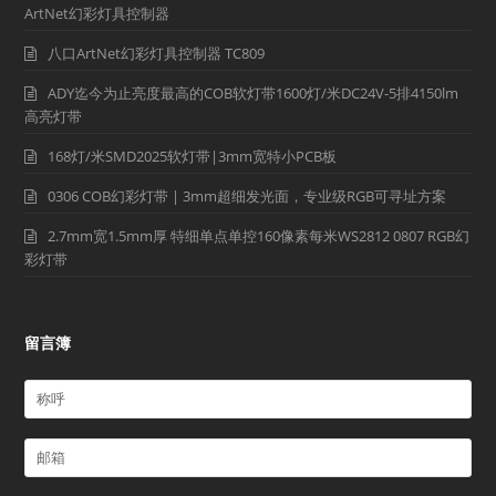
ArtNet幻彩灯具控制器
八口ArtNet幻彩灯具控制器 TC809
ADY迄今为止亮度最高的COB软灯带1600灯/米DC24V-5排4150lm
高亮灯带
168灯/米SMD2025软灯带|3mm宽特小PCB板
0306 COB幻彩灯带 | 3mm超细发光面，专业级RGB可寻址方案
2.7mm宽1.5mm厚 特细单点单控160像素每米WS2812 0807 RGB幻
彩灯带
留言簿