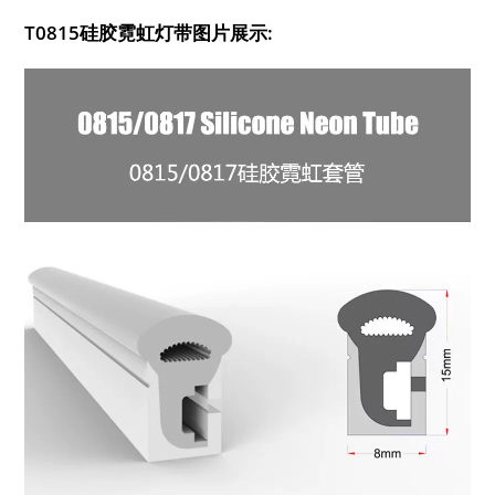
T0815硅胶霓虹灯带图片展示: