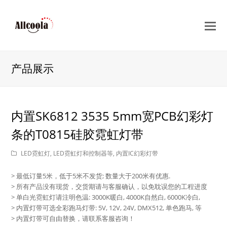
O
Mo
M
产品展示
内置SK6812 3535 5mm宽PCB幻彩灯
条的T0815硅胶霓虹灯带
LED霓虹灯
,
LED霓虹灯和控制器等
,
内置IC幻彩灯带
> 最低订量5米，低于5米不发货; 数量大于200米有优惠.
> 所有产品没有现货，交货期请与客服确认，以免耽误您的工程进度
> 单白光霓虹灯请注明色温: 3000K暖白, 4000K自然白, 6000K冷白,
> 内置灯带可选全彩跑马灯带: 5V, 12V, 24V, DMX512, 单色跑马, 等
> 内置灯带可自由替换，请联系客服咨询！