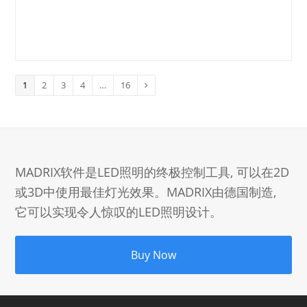
Page
Page
Page
Page
Page
1
2
3
4
…
16
Next
MADRIX软件是LED照明的终极控制工具, 可以在2D
或3D中使用最佳灯光效果。MADRIX由德国制造,
它可以实现令人惊叹的LED照明设计。
Buy Now