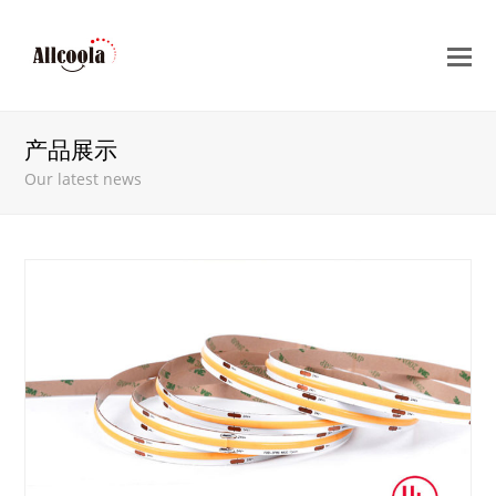
O
Mo
M
产品展示
Our latest news