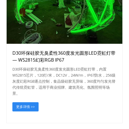
D30环保硅胶无臭柔性360度发光圆形LED霓虹灯带
— WS2815幻彩RGB IP67
D30环保硅胶无臭柔性360度发光圆形LED霓虹灯带，内置
WS2815芯片，120灯/米，DC12V，24W/m，IP67防水，256级
灰度幻彩RGB逐点控制，食品级硅胶无异味，360度均匀发光替
代传统霓虹管，适用于商业招牌、建筑亮化、氛围照明等场
景。
更多详情 >>