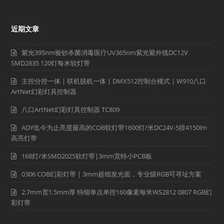
近期文章
紫光395nm验钞杀菌消毒医疗UV365nm紫光紫外线DC12V
SMD2835 120灯每米软灯带
主控分控一体 | 联机脱机一体 | DMX512控制台模式 | W910八口
ArtNet幻彩灯具控制器
八口ArtNet幻彩灯具控制器 TC809
ADY迄今为止亮度最高的COB软灯带1600灯/米DC24V-5排4150lm
高亮灯带
168灯/米SMD2025软灯带|3mm宽特小PCB板
0306 COB幻彩灯带 | 3mm超细发光面，专业级RGB可寻址方案
2.7mm宽1.5mm厚 特细单点单控160像素每米WS2812 0807 RGB幻
彩灯带