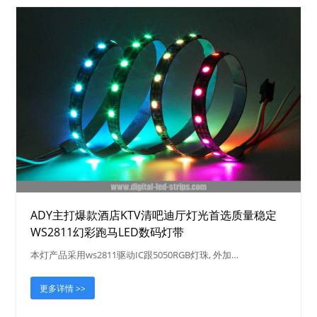
ADY主打爆款酒店KTV清吧迪厅灯光首选质量稳定
WS2811幻彩跑马LED数码灯带
本灯产品采用ws2811驱动IC跟5050RGB灯珠, 外加…
更多详情 >>