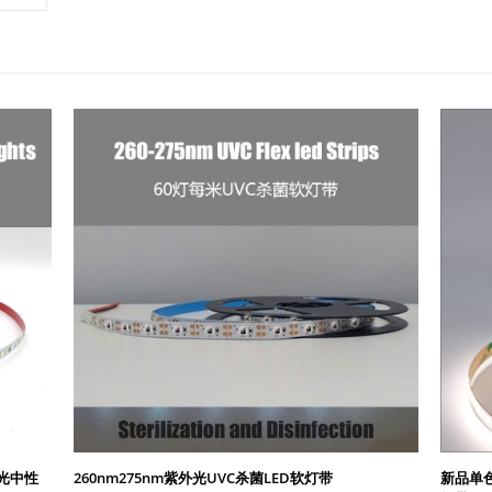
暖光中性
260nm275nm紫外光UVC杀菌LED软灯带
新品单色