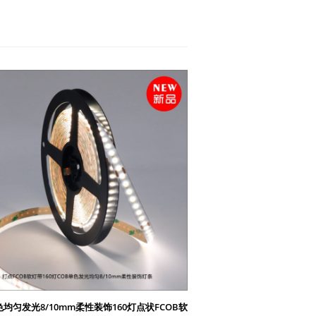
均匀发光8/10mm柔性装饰160灯点状FCOB软