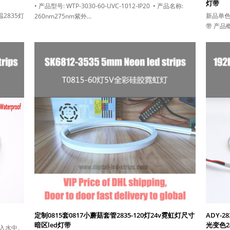
灯带
• 产品型号: WTP-3030-60-UVC-1012-IP20 • 产品名称:
色温2835灯
新品单色
260nm275nm紫外…
带 产品
定制0815套0817小蘑菇套管2835-120灯24v霓虹灯尺寸
ADY-2
暗区led灯带
光变色2
入水中。