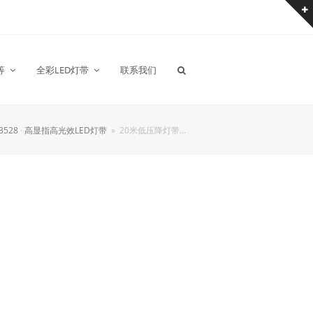
等
全彩LED灯带
联系我们
3528
·
高显指高光效LED灯带
»
20米低压降灯带…