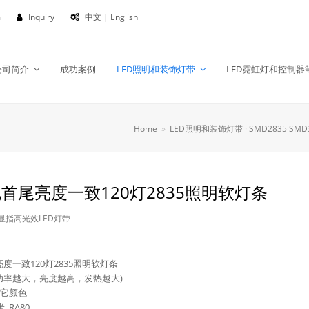
m
Inquiry
中文 | English
公司简介
成功案例
LED照明和装饰灯带
LED霓虹灯和控制器
Home
»
LED照明和装饰灯带
·
SMD2835 SMD
首尾亮度一致120灯2835照明软灯条
显指高光效LED灯带
度一致120灯2835照明软灯条
定制，功率越大，亮度越高，发热越大)
制其它颜色
, RA80