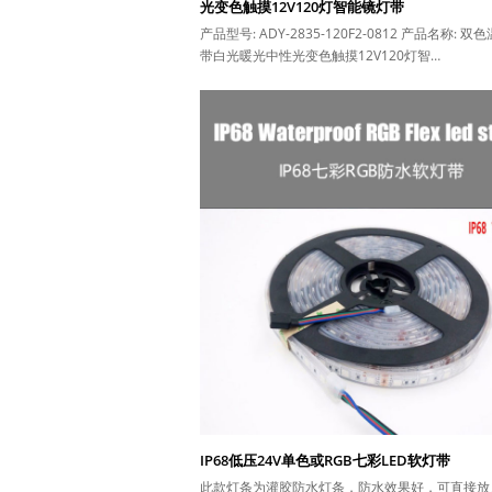
光变色触摸12V120灯智能镜灯带
产品型号: ADY-2835-120F2-0812 产品名称: 双
带白光暖光中性光变色触摸12V120灯智…
IP68低压24V单色或RGB七彩LED软灯带
此款灯条为灌胶防水灯条，防水效果好，可直接放