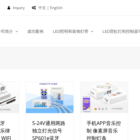
m
Inquiry
中文 | English
公司简介
成功案例
LED照明和装饰灯带
LED霓虹灯和控制器
蓝牙
5-24V通用两路
手机APP音乐控
音乐律
独立灯光信号
制 像素屏音乐
WIFI
SP601e蓝牙
控制灯条