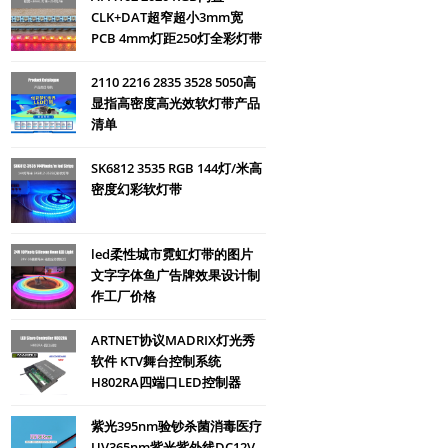
CLK+DAT超窄超小3mm宽
PCB 4mm灯距250灯全彩灯带
2110 2216 2835 3528 5050高
显指高密度高光效软灯带产品
清单
SK6812 3535 RGB 144灯/米高
密度幻彩软灯带
led柔性城市霓虹灯带的图片
文字字体鱼广告牌效果设计制
作工厂价格
ARTNET协议MADRIX灯光秀
软件 KTV舞台控制系统
H802RA四端口LED控制器
紫光395nm验钞杀菌消毒医疗
UV365nm紫光紫外线DC12V