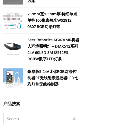
方案
2.7mm宽1.5mm厚 特细单点
单控160像素每米WS2812
0807 RGB幻彩灯带
Seer Robotics AGV/AMR机器
人环境照明灯 – DMX512系列
24V 60LED SM18512PS
RGBW数字LED灯条
豪华版5-24V迷你RGB灯条控
制器RF无线射频遥控器LED七
彩灯带无线控制器
产品搜索
Search
Submit