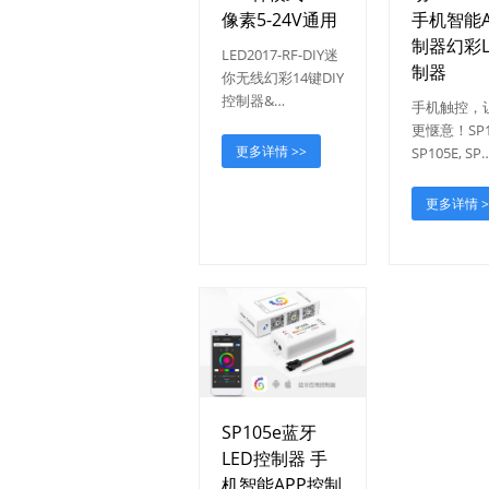
像素5-24V通用
手机智能A
制器幻彩L
LED2017-RF-DIY迷
制器
你无线幻彩14键DIY
控制器&…
手机触控，
更惬意！SP1
更多详情 >>
SP105E, SP
更多详情 >
SP105e蓝牙
LED控制器 手
机智能APP控制