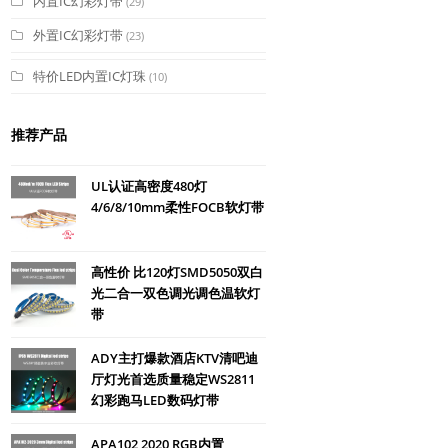
内置IC幻彩灯带
(29)
外置IC幻彩灯带
(23)
特价LED内置IC灯珠
(10)
推荐产品
UL认证高密度480灯
4/6/8/10mm柔性FOCB软灯带
高性价 比120灯SMD5050双白
光二合一双色调光调色温软灯
带
ADY主打爆款酒店KTV清吧迪
厅灯光首选质量稳定WS2811
幻彩跑马LED数码灯带
APA102 2020 RGB内置