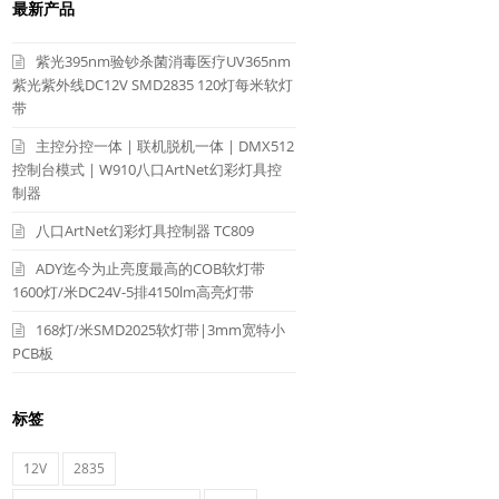
最新产品
紫光395nm验钞杀菌消毒医疗UV365nm
紫光紫外线DC12V SMD2835 120灯每米软灯
带
主控分控一体 | 联机脱机一体 | DMX512
控制台模式 | W910八口ArtNet幻彩灯具控
制器
八口ArtNet幻彩灯具控制器 TC809
ADY迄今为止亮度最高的COB软灯带
1600灯/米DC24V-5排4150lm高亮灯带
168灯/米SMD2025软灯带|3mm宽特小
PCB板
标签
12V
2835