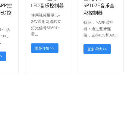
PP控
LED音乐控制器
SP107E音乐全
ED控
彩控制器
使用视频展示: 5-
24V通用两路独立
特征： >APP遥控
灯光信号SP601e
器：通过蓝牙连
让生活
蓝…
接，支持IOS和An…
10E,
…
更多详情 >>
更多详情 >>
>