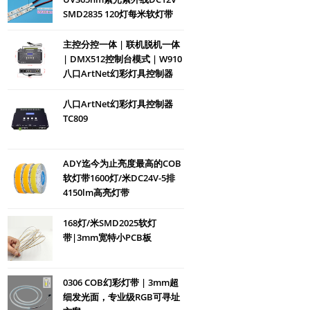
SMD2835 120灯每米软灯带
主控分控一体 | 联机脱机一体
| DMX512控制台模式 | W910
八口ArtNet幻彩灯具控制器
八口ArtNet幻彩灯具控制器
TC809
ADY迄今为止亮度最高的COB
软灯带1600灯/米DC24V-5排
4150lm高亮灯带
168灯/米SMD2025软灯
带|3mm宽特小PCB板
0306 COB幻彩灯带 | 3mm超
细发光面，专业级RGB可寻址