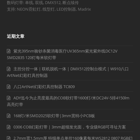
数码灯带: 单线, 双线, DMX512, 断点续传
支持: NEON霓虹灯, 线型灯, LED控制器, Madrix
近期文章
紫光395nm验钞杀菌消毒医疗UV365nm紫光紫外线DC12V
SMD2835 120灯每米软灯带
主控分控一体 | 联机脱机一体 | DMX512控制台模式 | W910八口
ArtNet幻彩灯具控制器
八口ArtNet幻彩灯具控制器 TC809
ADY迄今为止亮度最高的COB软灯带1600灯/米DC24V-5排4150lm
高亮灯带
168灯/米SMD2025软灯带|3mm宽特小PCB板
0306 COB幻彩灯带 | 3mm超细发光面，专业级RGB可寻址方案
2.7mm宽1.5mm厚 特细单点单控160像素每米WS2812 0807 RGB幻