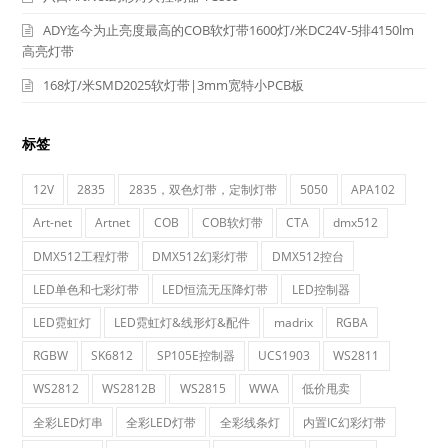
ADY迄今为止亮度最高的COB软灯带1600灯/米DC24V-5排4150lm
高亮灯带
168灯/米SMD2025软灯带|3mm宽特小PCB板
标签
12V
2835
2835，双色灯带，定制灯带
5050
APA102
Art-net
Artnet
COB
COB软灯带
CTA
dmx512
DMX512工程灯带
DMX512幻彩灯带
DMX512控台
LED单色和七彩灯带
LED恒流无压降灯带
LED控制器
LED霓虹灯
LED霓虹灯&线形灯&配件
madrix
RGBA
RGBW
SK6812
SP105E控制器
UCS1903
WS2811
WS2812
WS2812B
WS2815
WWA
低价甩卖
全彩LED灯串
全彩LED灯带
全彩线条灯
内置IC幻彩灯带