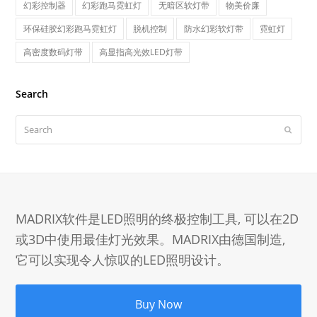
幻彩控制器
幻彩跑马霓虹灯
无暗区软灯带
物美价廉
环保硅胶幻彩跑马霓虹灯
脱机控制
防水幻彩软灯带
霓虹灯
高密度数码灯带
高显指高光效LED灯带
Search
Search
Submit
MADRIX软件是LED照明的终极控制工具, 可以在2D
或3D中使用最佳灯光效果。MADRIX由德国制造,
它可以实现令人惊叹的LED照明设计。
Buy Now