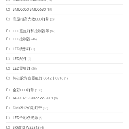
SMD5050 SMD5630
(19)
高显指高光效LED灯带
(29)
LED霓虹灯和控制器等
(87)
LED控制器
(46)
LED线形灯
(1)
LED配件
(2)
LED霓虹灯
(36)
纯硅胶彩皮霓虹灯 0612 | 0816
(1)
全彩LED灯带
(100)
APA102 SK9822 WS2801
(9)
DMX512幻彩灯带
(18)
LED全彩点光源
(8)
SK6813 WS2813
(4)