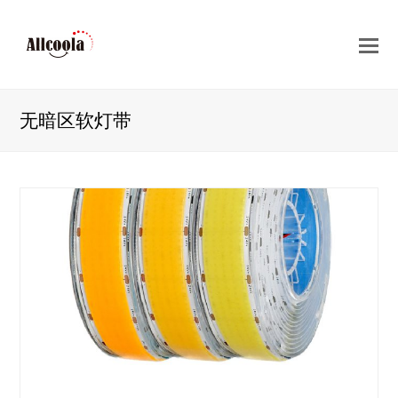
O
Mo
M
无暗区软灯带