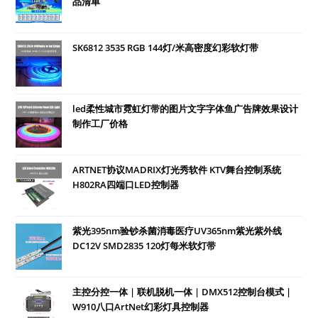
品清单
SK6812 3535 RGB 144灯/米高密度幻彩软灯带
led柔性城市霓虹灯带的图片文字字体鱼广告牌效果设计
制作工厂价格
ARTNET协议MADRIX灯光秀软件 KTV舞台控制系统
H802RA四端口LED控制器
紫光395nm验钞杀菌消毒医疗UV365nm紫光紫外线
DC12V SMD2835 120灯每米软灯带
主控分控一体 | 联机脱机一体 | DMX512控制台模式 |
W910八口ArtNet幻彩灯具控制器