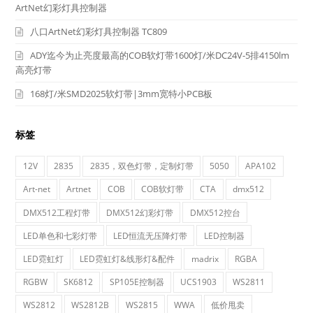
ArtNet幻彩灯具控制器
八口ArtNet幻彩灯具控制器 TC809
ADY迄今为止亮度最高的COB软灯带1600灯/米DC24V-5排4150lm
高亮灯带
168灯/米SMD2025软灯带|3mm宽特小PCB板
标签
12V
2835
2835，双色灯带，定制灯带
5050
APA102
Art-net
Artnet
COB
COB软灯带
CTA
dmx512
DMX512工程灯带
DMX512幻彩灯带
DMX512控台
LED单色和七彩灯带
LED恒流无压降灯带
LED控制器
LED霓虹灯
LED霓虹灯&线形灯&配件
madrix
RGBA
RGBW
SK6812
SP105E控制器
UCS1903
WS2811
WS2812
WS2812B
WS2815
WWA
低价甩卖