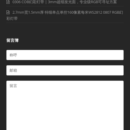
0306 COB幻彩灯带 | 3mm超细发光面，专业级RGB可寻址方案
2.7mm宽1.5mm厚 特细单点单控160像素每米WS2812 0807 RGB幻
彩灯带
留言簿