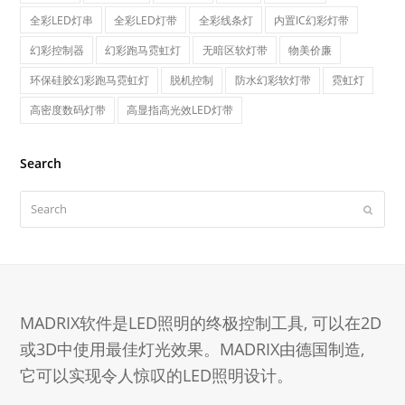
全彩LED灯串
全彩LED灯带
全彩线条灯
内置IC幻彩灯带
幻彩控制器
幻彩跑马霓虹灯
无暗区软灯带
物美价廉
环保硅胶幻彩跑马霓虹灯
脱机控制
防水幻彩软灯带
霓虹灯
高密度数码灯带
高显指高光效LED灯带
Search
Search
Submit
MADRIX软件是LED照明的终极控制工具, 可以在2D
或3D中使用最佳灯光效果。MADRIX由德国制造,
它可以实现令人惊叹的LED照明设计。