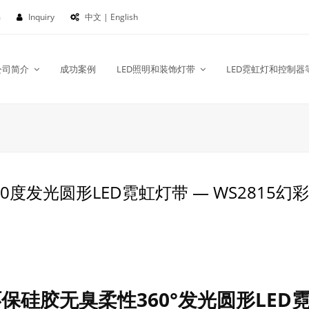
m
Inquiry
中文 | English
公司简介
成功案例
LED照明和装饰灯带
LED霓虹灯和控制器
度发光圆形LED霓虹灯带 — WS2815幻彩RG
 环保硅胶无臭柔性360°发光圆形LED