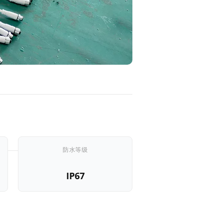
防水等级
产
IP67
品
概
述