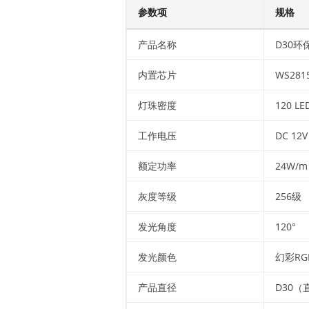
参数项
规格
产品名称
D30环
内置芯片
WS281
灯珠密度
120 LE
工作电压
DC 12V
额定功率
24W/m
灰度等级
256级
发光角度
120°
发光颜色
幻彩R
产品直径
D30（