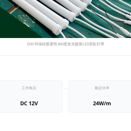
D30 环保硅胶柔性360度发光圆形LED霓虹灯带
工作电压
额定功率
DC 12V
24W/m