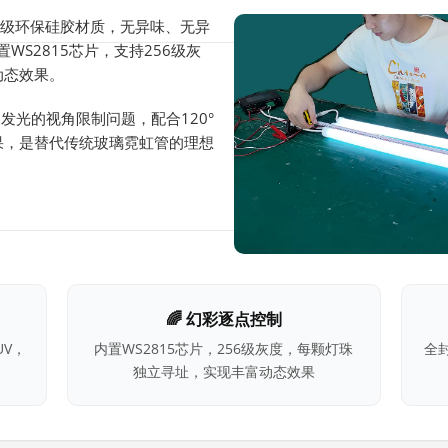
品级环保硅胶材质，无异味、无异
WS2815芯片，支持256级灰
动态效果。
发光的视角限制问题，配合120°
果，是替代传统玻璃霓虹管的理想
🌈 幻彩逐点控制
V，
内置WS2815芯片，256级灰度，每颗灯珠
全
独立寻址，实现丰富动态效果