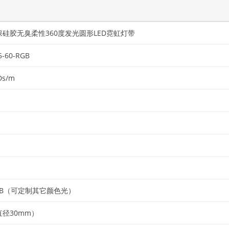
保硅胶无臭柔性360度发光圆形LED霓虹灯带
5-60-RGB
Ds/m
GB（可定制其它颜色光）
直径30mm）