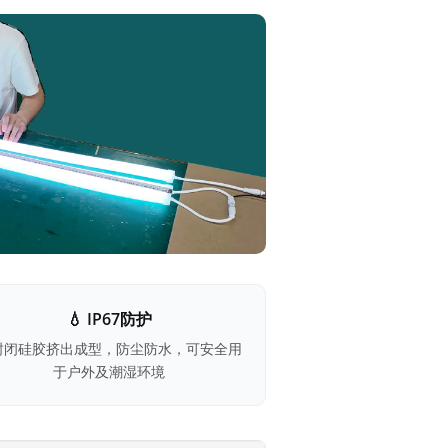
核
心
优
势
详
细
💧 IP67防护
技
封闭硅胶挤出成型，防尘防水，可安全用
术
于户外及潮湿环境
参
数