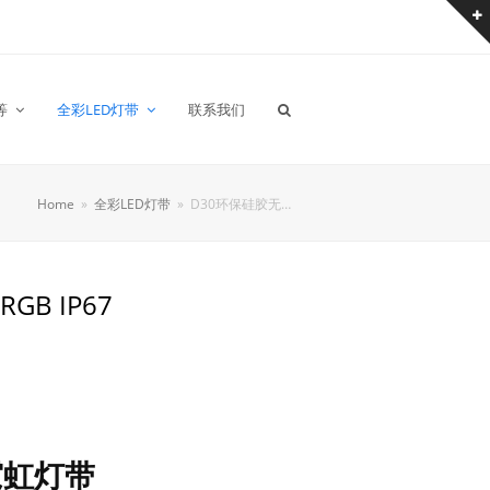
等
全彩LED灯带
联系我们
Home
»
全彩LED灯带
»
D30环保硅胶无…
B IP67
霓虹灯带