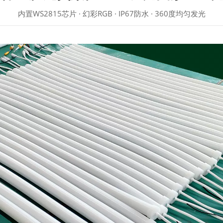
内置WS2815芯片 · 幻彩RGB · IP67防水 · 360度均匀发光